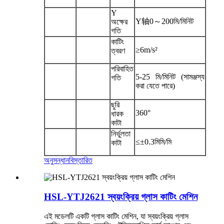
Y
Y轴0～200মি/মিনিট
অক্ষের
গতি
কাটিং
≥6m/s²
ত্বরণ
পরিবাহিত
5-25 মি/মিনিট (সামঞ্জস্য
গতি
করা যেতে পারে)
ছুরি
360°
ধারক
কাটা
নির্ভুলতা
≤±0.3মিমি/মি
কাটা
অনুসন্ধান
বিস্তারিত
HSL-YTJ2621 স্বয়ংক্রিয় গ্লাস কাটিং মেশিন
এই মডেলটি একটি গ্লাস কাটিং মেশিন, যা স্বয়ংক্রিয় গ্লাস