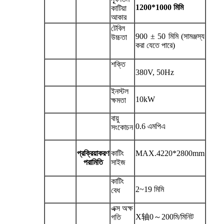
1200*1000 মিমি
কাটিয়া
আকার
টেবিল
900 ± 50 মিমি (সামঞ্জস্য
উচ্চতা
করা যেতে পারে)
শক্তি
380V, 50Hz
ইনস্টল
10kW
ক্ষমতা
বায়ু
0.6 এমপিএ
সংকোচন
প্রক্রিয়াকরণ
কাটিং
MAX.4220*2800mm
পরামিতি
সাইজ
কাটিং
2~19 মিমি
বেধ
এক্স অক্ষ
X轴0～200মি/মিনিট
গতি