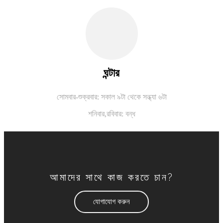
ঘন্টার
সোমবার-শুক্রবার: সকাল ৯টা থেকে সন্ধ্যা ৬টা
শনিবার,
রবিবার: বন্ধ
আমাদের সাথে কাজ করতে চান?
যোগাযোগ করুন