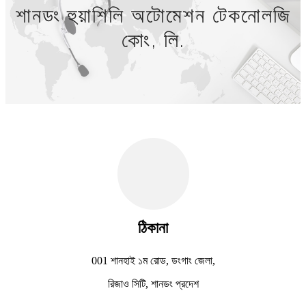
শানডং হুয়াশিলি অটোমেশন টেকনোলজি
কোং, লি.
ঠিকানা
001 শানহাই ১ম রোড, ডংগাং জেলা,
রিজাও সিটি, শানডং প্রদেশ